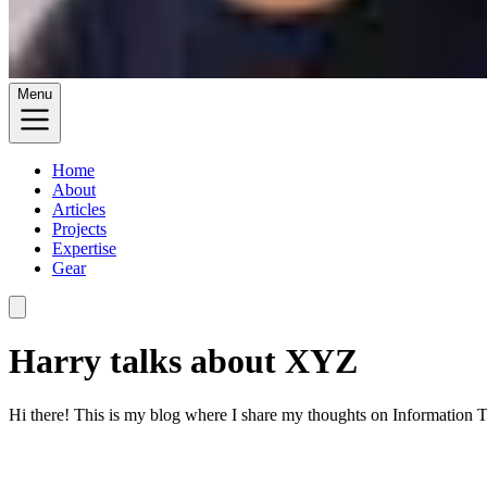
Menu
Home
About
Articles
Projects
Expertise
Gear
Harry talks about XYZ
Hi there! This is my blog where I share my thoughts on Information T